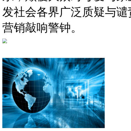
发社会各界广泛质疑与谴
营销敲响警钟。